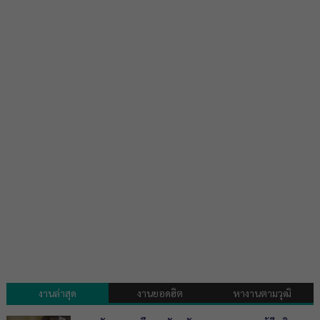
งานล่าสุด
งานยอดฮิต
หางานตามวุฒิ