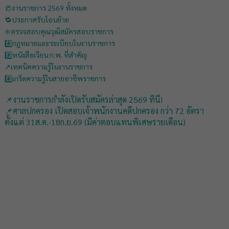
📒งานราชการ 2569 ทั้งหมด
🔁ประกาศรับโอนย้าย
✳️ตรวจสอบคุณวุฒิสมัครสอบราชการ
#️⃣กฎหมายและระเบียบในงานราชการ
#️⃣หนังสือเวียน ก.พ. ที่สำคัญ
↗️เทคนิคความรู้ในงานราชการ
#️⃣เกร็ดความรู้ในสายอาชีพราชการ
📌งานราชการกำลังเปิดรับสมัครล่าสุด 2569 ที่นี่!
📌ศาลปกครอง เปิดสอบเจ้าพนักงานคดีปกครอง กว่า 72 อัตรา
ตั้งแต่ 31ส.ค.-18ก.ย.69 (มีค่าตอบแทนพิเศษรายเดือน)