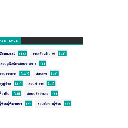
กหางานด่วน
(16)
(13)
ดือนก.ค.69
งานเดือนมิ.ย.69
(1)
สอบวุฒิสมัครสอบราชการ
(137)
(15)
กงานราชการ
สอบกพ
(34)
(14)
ูผู้ช่วย
สอบตำรวจ
(15)
(3)
้องถิ่น
สอบปลัดอำเภอ
(4)
(5)
ู้ช่วยผู้พิพากษา
สอบอัยการผู้ช่วย