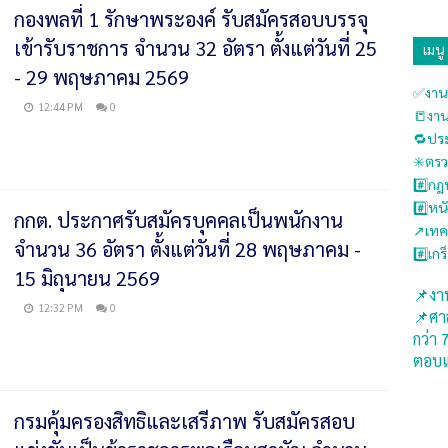
กองพลที่ 1 รักษาพระองค์ รับสมัครสอบบรรจุ
เข้ารับราชการ จำนวน 32 อัตรา ตั้งแต่วันที่ 25
เมนู
- 29 พฤษภาคม 2569
✅งานร
12:44 PM
0
📒งาน
🔁ประ
✳️ตร
#️⃣ก
#️⃣หนั
กกต. ประกาศรับสมัครบุคคลเป็นพนักงาน
↗️เทค
จำนวน 36 อัตรา ตั้งแต่วันที่ 28 พฤษภาคม -
#️⃣เก
15 มิถุนายน 2569
📌งาน
12:32 PM
0
📌ศา
กว่า 
ตอบแ
กรมคุ้มครองสิทธิและเสรีภาพ รับสมัครสอบ