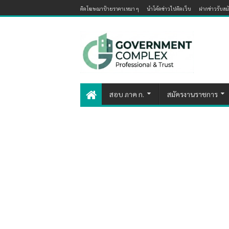
ติดโฆษณาป้ายราคาเหมา ๆ
นำโค้ดข่าวไปติดเว็บ
ฝากข่าวรับส
สอบ ภาค ก.
สมัครงานราชการ